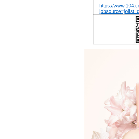
https://www.104.
jobsource=jolist_