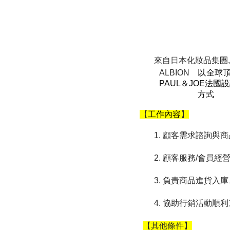
來自日本化妝品集團
ALBION
以全球
PAUL
＆
JOE
法國設
方式
【
工作內容
】
1.
顧客需求諮詢與商
2.
顧客服務
/
會員經
3.
負責商品進貨入庫
4.
協助行銷活動順利
【其他條件】