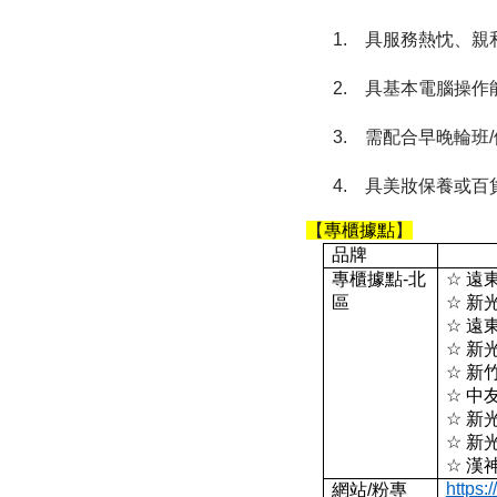
1.
具服務熱忱、親
2.
具基本電腦操作
3.
需配合早晚輪班
/
4.
具美妝保養或百
【
專櫃據點
】
品牌
專櫃據點
-
北
☆
遠
區
☆
新
☆
遠
☆
新
☆
新
☆
中
☆
新
☆
新
☆
漢
https:
網站
/
粉專