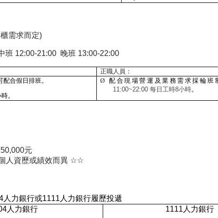
專櫃需求而定
)
中班
12:00-21:00
晚班
13:00-22:00
正職人員：
可配合假日排班。
Ø
配合現場營運及業務需求採輪班
11:00~22:00
每日工時
8
小時
。
小時。
 50,000
元
個人資歷或績效而異
☆☆
4
人力銀行或
1111
人力銀行履歷投遞
04
人力銀行
1111
人力銀行