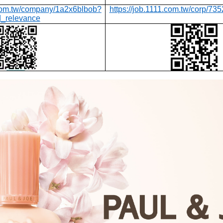
com.tw/company/1a2x6blbob?
https://job.1111.com.tw/corp/73
d_relevance