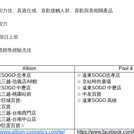
和力佳、具責任感、喜歡接觸人群、喜歡與美相關產品
能力
假日上班
貨銷售經驗尤佳
Albion
Paul &
東
SOGO-
忠孝店
☆
遠東
SOGO
忠孝店
光三越
-
信義店
A8
館
☆
京站時尚廣場
東
SOGO
中壢店
☆
遠東
SOGO
中壢店
光三越
-
桃園站前
☆
中友百貨
竹巨城百貨
-
☆
遠東
SOGO
高雄
友百貨
光三越
-
台南西門店
光三越
-
台南中山店
神巨蛋百貨
☆
//www.albion-cosmetics.com/tw/
https://www.facebook.com