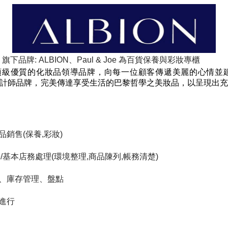
,
旗下品牌
: ALBION
、
Paul & Joe
為百貨保養與彩妝專櫃
頂級優質的化妝品領導品牌，向每一位顧客傳遞美麗的心情並
計師品牌
，
完美傳達享受生活的巴黎哲學之美妝品
，
以呈現出
品銷售
(
保養
,
彩妝
)
營
/
基本店務處理
(
環境整理
,
商品陳列
,
帳務清楚
)
、庫存管理、盤點
進行