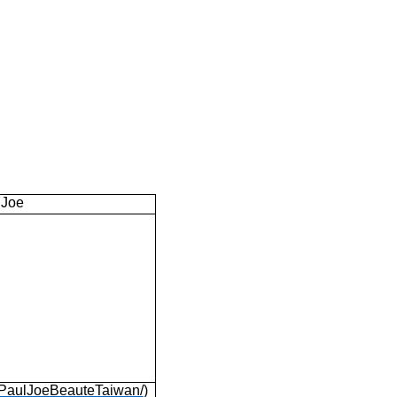
 Joe
/PaulJoeBeauteTaiwan/
)