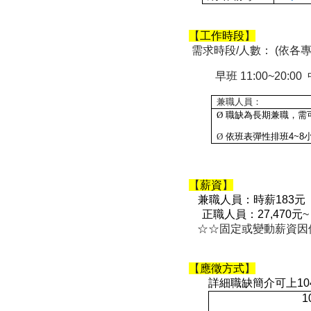
【
工作時段
】
需求時段
/
人數：
(
依各
早班
11:00~20:00
兼職人員：
Ø
職缺為長期兼職，需
Ø
依班表彈性排班
4~8
【
薪資
】
兼職人員：時薪
183
元
正職人員：
27,470
元
~
☆☆固定或變動薪資因
【
應徵方式
】
詳細職缺簡介可上
10
1