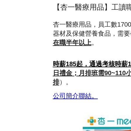
【杏一醫療用品】工讀
杏一醫療用品，員工數
170
器材及保健營養食品，需要
在職半年以上
。
時薪
185
起，通過考核時薪
日禮金；月排班需
90~110
排
）。
公司簡介聯結。