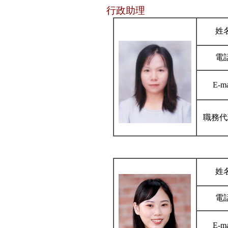
行政助理
姓
電
E-ma
職務代
姓
電
E-ma